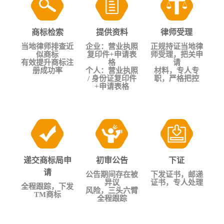
商标检索
提供资料
律师受理
当地律师排查近
企业：营业执照
正规持证当地律
似商标
复印件+申请表
师受理，把关申
有效提升商标注
格
请
册成功率
个人：营业执照
材料，专人专
/ 身份证复印件
职，严格把控
+申请表格
递交商标局申
初审公告
下证
请
公告期间存在被
下发证书，邮递
异议
证书，专人处理
全程跟踪，下发
风险，三头六臂
TM商标
全程跟踪