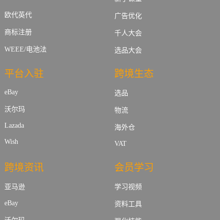
欧代英代
广告优化
商标注册
千人大会
WEEE/电池法
选品大会
平台入驻
跨境生态
eBay
选品
沃尔玛
物流
Lazada
海外仓
Wish
VAT
跨境资讯
会员学习
亚马逊
学习视频
eBay
资料工具