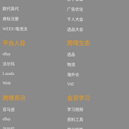
欧代英代
广告优化
商标注册
千人大会
WEEE/电池法
选品大会
平台入驻
跨境生态
eBay
选品
沃尔玛
物流
Lazada
海外仓
Wish
VAT
跨境资讯
会员学习
亚马逊
学习视频
eBay
资料工具